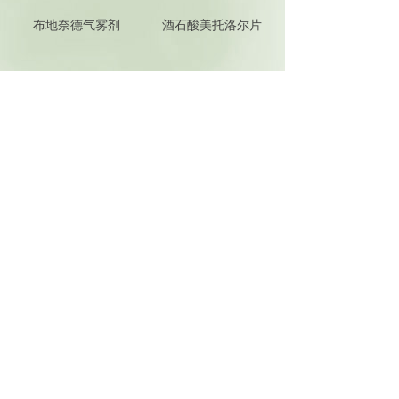
布地奈德气雾剂
酒石酸美托洛尔片
更多产品 >
新闻中心
News
信谊百路达医药代表备案查询
2023-09-13
根据国家药监局《医药代表备案管理办法（试行）》规定
和要求，我公司医药代表备案情况公示如下：
百路达银杏叶胶囊成为加拿大卫生部中药......
2023-08-18